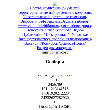
Состав комиссии
/
Документы
/
Территориальные избирательные комиссии
/
Участковые избирательные комиссии
/
Выборы и референдумы
/
Архив выборов
/
www.vladimir.izbirkom.ru
/
для слабовидящих
/
Новости
/
На главную
/
Фото
/
Видео
/
Публикации
/
Электронная библиотека
/
Законодательство
/
Справочная информация
/
Вакансии
/
Конкурсы
/
Ссылки
/
Поиск
/
Раздел для молодежи
/
пн
вт
ср
чт
пт
сб
вс
Выборы
<<
<
Август 2026
>
>>
1
2
3
4
5
6
7
8
9
10
11
12
13
14
15
16
17
18
19
20
21
22
23
24
25
26
27
28
29
30
31
Пн
Вт
Ср
Чт
Пт
Сб
Вс