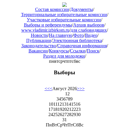
Состав комиссии
/
Документы
/
Территориальные избирательные комиссии
/
Участковые избирательные комиссии
/
Выборы и референдумы
/
Архив выборов
/
www.vladimir.izbirkom.ru
/
для слабовидящих
/
Новости
/
На главную
/
Фото
/
Видео
/
Публикации
/
Электронная библиотека
/
Законодательство
/
Справочная информация
/
Вакансии
/
Конкурсы
/
Ссылки
/
Поиск
/
Раздел для молодежи
/
пн
вт
ср
чт
пт
сб
вс
Выборы
<<
<
Август 2026
>
>>
1
2
3
4
5
6
7
8
9
10
11
12
13
14
15
16
17
18
19
20
21
22
23
24
25
26
27
28
29
30
31
Пн
Вт
Ср
Чт
Пт
Сб
Вс