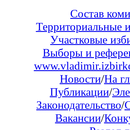
Состав ком
Территориальные и
Участковые изб
Выборы и рефер
www.vladimir.izbirk
Новости
/
На г
Публикации
/
Эле
Законодательство
/
Вакансии
/
Конк