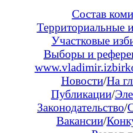
Состав ком
Территориальные и
Участковые изб
Выборы и рефер
www.vladimir.izbirk
Новости
/
На г
Публикации
/
Эле
Законодательство
/
Вакансии
/
Конк