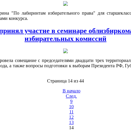
ина "По лабиринтам избирательного права" для старшекласс
ами конкурса.
ринял участие в семинаре облизбирком
избирательных комиссий
ровела совещание с председателями двадцати трех территориа
года, а также вопросы подготовки к выборам Президента РФ, Г
Страница 14 из 44
В начало
След.
9
10
11
12
13
14