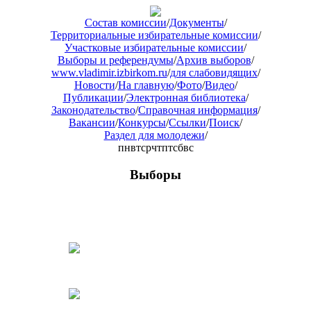
Состав комиссии
/
Документы
/
Территориальные избирательные комиссии
/
Участковые избирательные комиссии
/
Выборы и референдумы
/
Архив выборов
/
www.vladimir.izbirkom.ru
/
для слабовидящих
/
Новости
/
На главную
/
Фото
/
Видео
/
Публикации
/
Электронная библиотека
/
Законодательство
/
Справочная информация
/
Вакансии
/
Конкурсы
/
Ссылки
/
Поиск
/
Раздел для молодежи
/
пн
вт
ср
чт
пт
сб
вс
Выборы