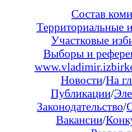
Состав ком
Территориальные и
Участковые изб
Выборы и рефер
www.vladimir.izbirk
Новости
/
На г
Публикации
/
Эле
Законодательство
/
Вакансии
/
Конк