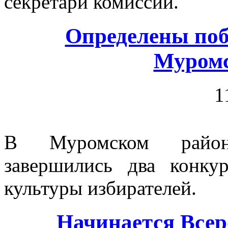
секретари комиссий.
Определены поб
Муромс
1
В Муромском район
завершились два конк
культуры избирателей.
Начинается Всер