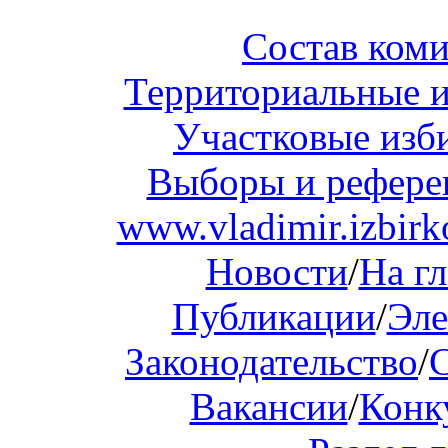
Состав ком
Территориальные и
Участковые изб
Выборы и рефер
www.vladimir.izbirk
Новости
/
На г
Публикации
/
Эле
Законодательство
/
Вакансии
/
Конк